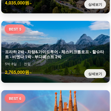
4,035,000원~
상세보기
BEST 5
프라하 2박 - 차량&가이드투어 - 체스키크롬로프 - 할슈타
트 - 비엔나 1박 - 부다페스트 2박
5박 8일
|
전일
2,765,000원~
상세보기
BEST 6