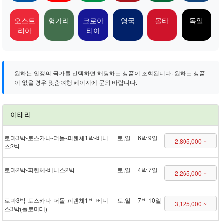
오스트
헝가리
크로아
영국
몰타
독일
리아
티아
원하는 일정의 국가를 선택하면 해당하는 상품이 조회됩니다. 원하는 상품
이 없을 경우 맞춤여행 페이지에 문의 바랍니다.
이태리
로마 3박 - 토스카나 - 더몰 - 피렌체 1박 - 베니
토,일
6박 9일
2,805,000 ~
스 2박
로마 2박 - 피렌체 - 베니스 2박
토,일
4박 7일
2,265,000 ~
로마 3박 - 토스카나 - 더몰 - 피렌체 1박 - 베니
토,일
7박 10일
3,125,000 ~
스 3박(돌로미테)