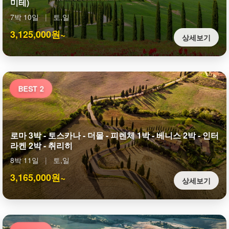
미테)
7박 10일
|
토,일
3,125,000원~
상세보기
BEST 2
로마 3박 - 토스카나 - 더몰 - 피렌체 1박 - 베니스 2박 - 인터
라켄 2박 - 취리히
8박 11일
|
토,일
3,165,000원~
상세보기