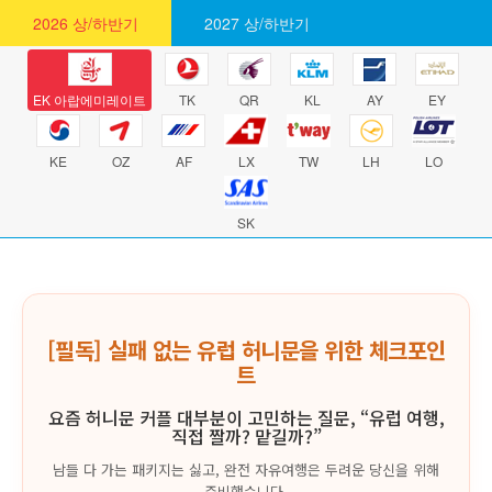
2026 상/하반기
2027 상/하반기
EK 아랍에미레이트
TK
QR
KL
AY
EY
KE
OZ
AF
LX
TW
LH
LO
SK
[필독] 실패 없는 유럽 허니문을 위한 체크포인
트
요즘 허니문 커플 대부분이 고민하는 질문, “유럽 여행,
직접 짤까? 맡길까?”
남들 다 가는 패키지는 싫고, 완전 자유여행은 두려운 당신을 위해
준비했습니다.