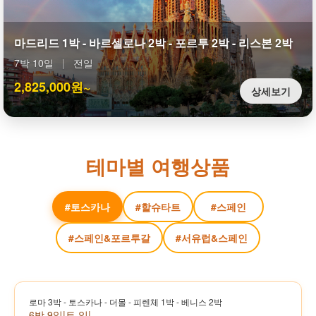
마드리드 1박 - 바르셀로나 2박 - 포르투 2박 - 리스본 2박
7박 10일
|
전일
2,825,000원~
상세보기
테마별 여행상품
#토스카나
#할슈타트
#스페인
#스페인&포르투갈
#서유럽&스페인
로마 3박 - 토스카나 - 더몰 - 피렌체 1박 - 베니스 2박
6박 9일
|
토,일
|