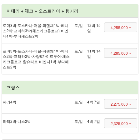
이태리 + 체코 + 오스트리아 + 헝가리
로마 3박 - 토스카나 - 더몰 - 피렌체 1박 - 베니
토,일
12박 15
4,255,000 ~
스 2박 - 프라하 3박(체스키크롬로프) - 비엔
일
나 1박 - 부다페스트 2박
로마 3박 - 토스카나 - 더몰 - 피렌체 1박 - 베니
토,일
11박 14
4,285,000 ~
스 2박 - 프라하 2박 - 차량&가이드투어 - 체스
일
키크롬로프 - 할슈타트 - 비엔나 1박 - 부다페
스트 2박
프랑스
파리 4박
토,일
4박 7일
2,275,000 ~
파리 2박 - 니스 2박
토,일
4박 7일
2,325,000 ~