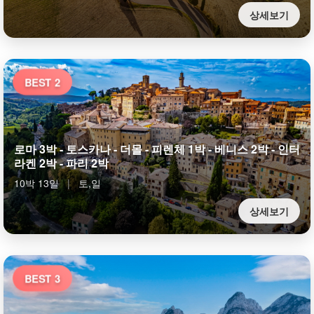
상세보기
BEST 2
로마 3박 - 토스카나 - 더몰 - 피렌체 1박 - 베니스 2박 - 인터
라켄 2박 - 파리 2박
10박 13일
|
토,일
상세보기
BEST 3