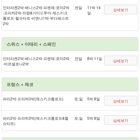
인터라켄 2박 - 베니스 2박 - 피렌체 - 로마 2박
전일
11박 14
상세보기
- 프라하 2박 - 차량&가이드투어 - 체스키크
일
롬로프 - 할슈타트 - 비엔나 1박 - 부다페스트
2박
스위스 + 이태리 + 스페인
인터라켄 2박 - 베니스 2박 - 피렌체 - 로마 2박
전일
8박 11일
상세보기
- 바르셀로나 2박
프랑스 + 체코
파리 2박 - 프라하 3박(체스키크롬로프)
토,일
5박 8일
상세보기
파리 2박 - 프라하 3박(체스키크롬로프&할
토,일
5박 8일
상세보기
슈타트)