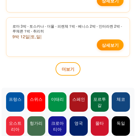
상세보기
로마 3박 - 토스카나 - 더몰 - 피렌체 1박 - 베니스 2박 - 인터라켄 2박 -
루체른 1박 - 취리히
9박 12일
|
토,일
|
상세보기
더보기
프랑스
스위스
이태리
스페인
포르투
체코
갈
오스트
헝가리
크로아
영국
몰타
독일
리아
티아