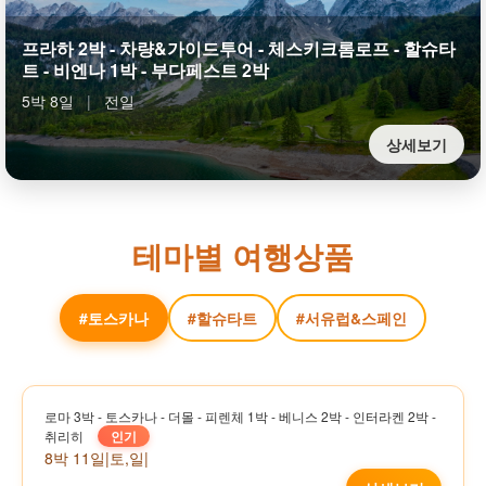
프라하 2박 - 차량&가이드투어 - 체스키크롬로프 - 할슈타
트 - 비엔나 1박 - 부다페스트 2박
5박 8일
|
전일
상세보기
테마별 여행상품
#토스카나
#할슈타트
#서유럽&스페인
로마 3박 - 토스카나 - 더몰 - 피렌체 1박 - 베니스 2박 - 인터라켄 2박 -
취리히
인기
8박 11일
|
토,일
|