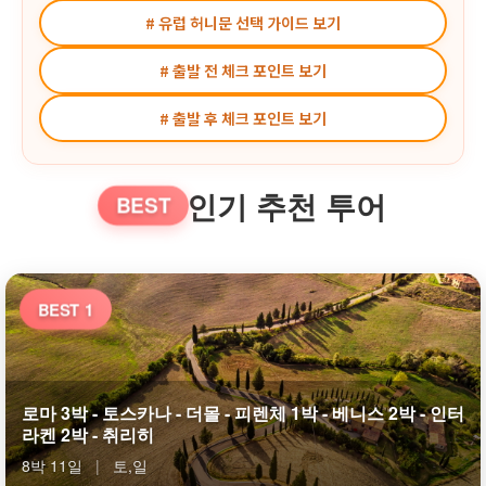
# 유럽 허니문 선택 가이드 보기
# 출발 전 체크 포인트 보기
# 출발 후 체크 포인트 보기
인기 추천 투어
BEST
BEST 1
로마 3박 - 토스카나 - 더몰 - 피렌체 1박 - 베니스 2박 - 인터
라켄 2박 - 취리히
8박 11일
|
토,일