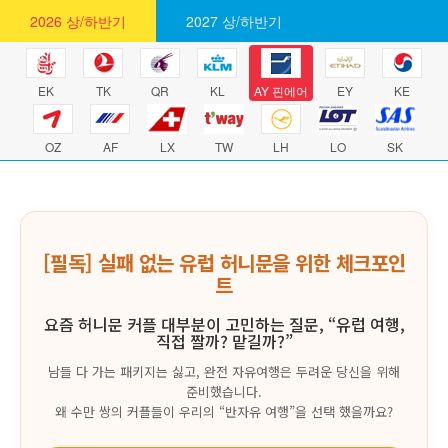
2026 상/하반기
2027 상/하반기
EK
TK
QR
KL
AY 핀에어
EY
KE
OZ
AF
LX
TW
LH
LO
SK
[필독] 실패 없는 유럽 허니문을 위한 체크포인
트
요즘 허니문 커플 대부분이 고민하는 질문, “유럽 여행,
직접 짤까? 맡길까?”
남들 다 가는 패키지는 싫고, 완전 자유여행은 두려운 당신을 위해
준비했습니다.
왜 수만 쌍의 커플들이 우리의 “반자유 여행”을 선택 했을까요?