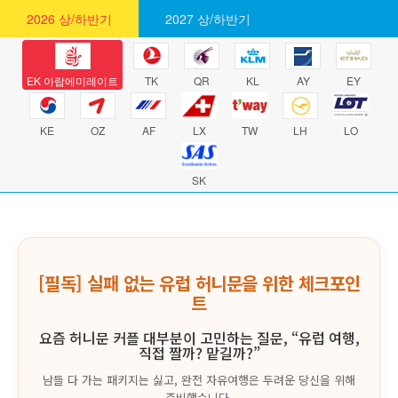
2026 상/하반기
2027 상/하반기
EK 아랍에미레이트
TK
QR
KL
AY
EY
KE
OZ
AF
LX
TW
LH
LO
SK
[필독] 실패 없는 유럽 허니문을 위한 체크포인
트
요즘 허니문 커플 대부분이 고민하는 질문, “유럽 여행,
직접 짤까? 맡길까?”
남들 다 가는 패키지는 싫고, 완전 자유여행은 두려운 당신을 위해
준비했습니다.