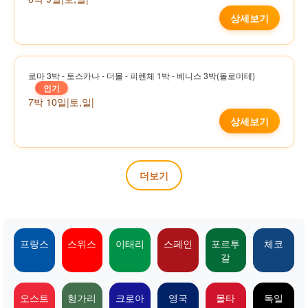
상세보기
로마 3박 - 토스카나 - 더몰 - 피렌체 1박 - 베니스 3박(돌로미테)
인기
7박 10일
|
토,일
|
상세보기
더보기
프랑스
스위스
이태리
스페인
포르투
체코
갈
오스트
헝가리
크로아
영국
몰타
독일