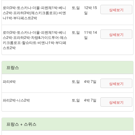
로마 3박 - 토스카나 - 더몰 - 피렌체 1박 - 베니
토,일
12박 15
상세보기
스 2박 - 프라하 3박(체스키크롬로프) - 비엔
일
나 1박 - 부다페스트 2박
로마 3박 - 토스카나 - 더몰 - 피렌체 1박 - 베니
토,일
11박 14
상세보기
스 2박 - 프라하 2박 - 차량&가이드투어 - 체스
일
키크롬로프 - 할슈타트 - 비엔나 1박 - 부다페
스트 2박
프랑스
파리 4박
토,일
4박 7일
상세보기
파리 2박 - 니스 2박
토,일
4박 7일
상세보기
프랑스 + 스위스