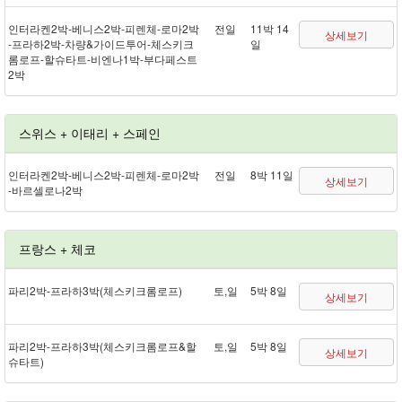
인터라켄 2박 - 베니스 2박 - 피렌체 - 로마 2박
전일
11박 14
상세보기
- 프라하 2박 - 차량&가이드투어 - 체스키크
일
롬로프 - 할슈타트 - 비엔나 1박 - 부다페스트
2박
스위스 + 이태리 + 스페인
인터라켄 2박 - 베니스 2박 - 피렌체 - 로마 2박
전일
8박 11일
상세보기
- 바르셀로나 2박
프랑스 + 체코
파리 2박 - 프라하 3박(체스키크롬로프)
토,일
5박 8일
상세보기
파리 2박 - 프라하 3박(체스키크롬로프&할
토,일
5박 8일
상세보기
슈타트)