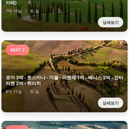
미테)
7박 10일
|
토,일
상세보기
BEST 2
로마 3박 - 토스카나 - 더몰 - 피렌체 1박 - 베니스 2박 - 인터
라켄 2박 - 취리히
8박 11일
|
토,일
상세보기