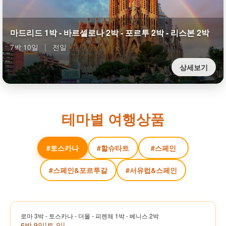
마드리드 1박 - 바르셀로나 2박 - 포르투 2박 - 리스본 2박
7박 10일
|
전일
상세보기
테마별 여행상품
#토스카나
#할슈타트
#스페인
#스페인&포르투갈
#서유럽&스페인
로마 3박 - 토스카나 - 더몰 - 피렌체 1박 - 베니스 2박
6박 9일
|
토,일
|