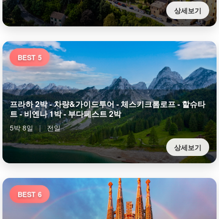
상세보기
BEST 5
프라하 2박 - 차량&가이드투어 - 체스키크롬로프 - 할슈타
트 - 비엔나 1박 - 부다페스트 2박
5박 8일
|
전일
상세보기
BEST 6