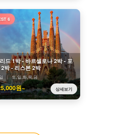
ST 6
리드 1박 - 바르셀로나 2박 - 포
2박 - 리스본 2박
9일
|
토,일,화,목,금
25,000원~
상세보기