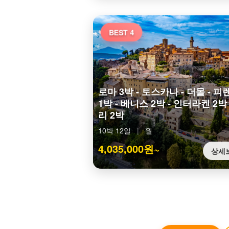
BEST 4
로마 3박 - 토스카나 - 더몰 - 피
1박 - 베니스 2박 - 인터라켄 2박 
리 2박
10박 12일
|
월
4,035,000원~
상세