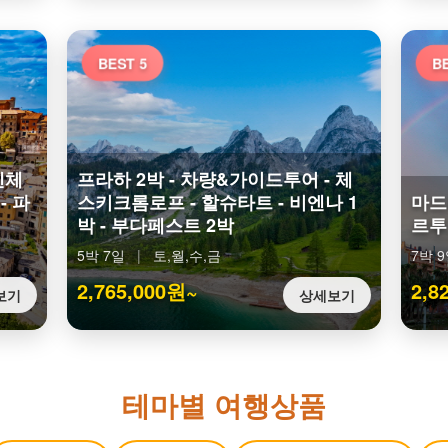
BEST 5
BE
렌체
프라하 2박 - 차량&가이드투어 - 체
- 파
스키크롬로프 - 할슈타트 - 비엔나 1
마드
박 - 부다페스트 2박
르투 
5박 7일
|
토,월,수,금
7박 
2,765,000원~
2,8
보기
상세보기
테마별 여행상품