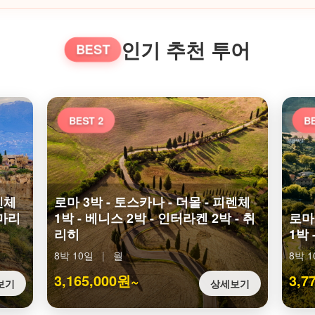
인기 추천 투어
BEST
BEST 2
BE
렌체
로마 3박 - 토스카나 - 더몰 - 피렌체
로마리
1박 - 베니스 2박 - 인터라켄 2박 - 취
로마 
리히
1박 
8박 10일
|
월
8박 1
3,165,000원~
3,7
보기
상세보기