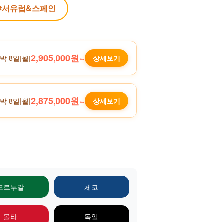
#서유럽&스페인
2,905,000원~
6박 8일
|
월
|
상세보기
2,875,000원~
6박 8일
|
월
|
상세보기
포르투갈
체코
몰타
독일