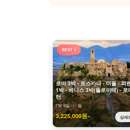
BEST 1
로마 3박 - 토스카나 - 더몰 - 피
1박 - 베니스 3박(돌로미테) - 
턴
7박 9일
|
월
3,225,000원~
상세