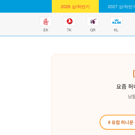
2026 상/하반기
2027 상/하반
EK
TK
QR
KL
요즘 허
남들
# 유럽 허니문