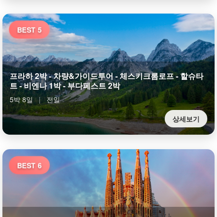
BEST 5
프라하 2박 - 차량&가이드투어 - 체스키크롬로프 - 할슈타
트 - 비엔나 1박 - 부다페스트 2박
5박 8일
|
전일
상세보기
BEST 6