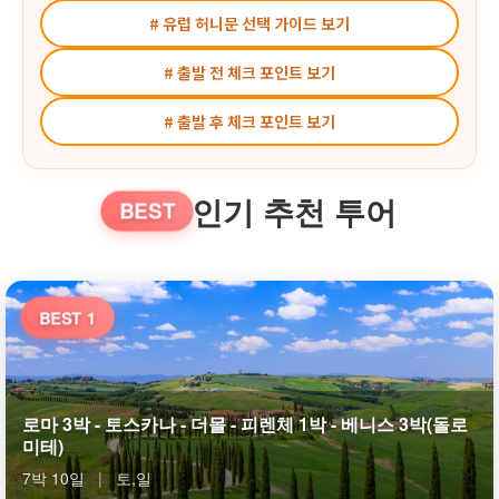
# 유럽 허니문 선택 가이드 보기
# 출발 전 체크 포인트 보기
# 출발 후 체크 포인트 보기
인기 추천 투어
BEST
BEST 1
로마 3박 - 토스카나 - 더몰 - 피렌체 1박 - 베니스 3박(돌로
미테)
7박 10일
|
토,일