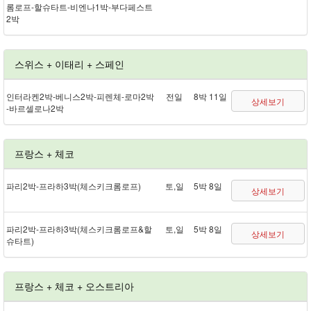
롬로프 - 할슈타트 - 비엔나 1박 - 부다페스트
2박
스위스 + 이태리 + 스페인
인터라켄 2박 - 베니스 2박 - 피렌체 - 로마 2박
전일
8박 11일
상세보기
- 바르셀로나 2박
프랑스 + 체코
파리 2박 - 프라하 3박(체스키크롬로프)
토,일
5박 8일
상세보기
파리 2박 - 프라하 3박(체스키크롬로프&할
토,일
5박 8일
상세보기
슈타트)
프랑스 + 체코 + 오스트리아