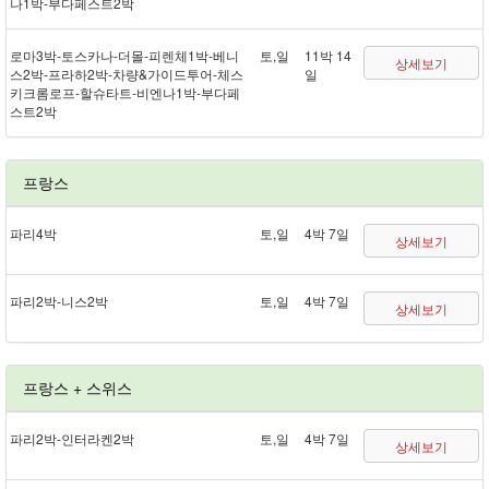
나 1박 - 부다페스트 2박
로마 3박 - 토스카나 - 더몰 - 피렌체 1박 - 베니
토,일
11박 14
상세보기
스 2박 - 프라하 2박 - 차량&가이드투어 - 체스
일
키크롬로프 - 할슈타트 - 비엔나 1박 - 부다페
스트 2박
프랑스
파리 4박
토,일
4박 7일
상세보기
파리 2박 - 니스 2박
토,일
4박 7일
상세보기
프랑스 + 스위스
파리 2박 - 인터라켄 2박
토,일
4박 7일
상세보기