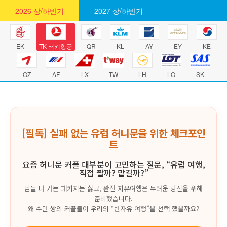
2026 상/하반기
2027 상/하반기
EK
TK 터키항공
QR
KL
AY
EY
KE
OZ
AF
LX
TW
LH
LO
SK
[필독] 실패 없는 유럽 허니문을 위한 체크포인
트
요즘 허니문 커플 대부분이 고민하는 질문, “유럽 여행,
직접 짤까? 맡길까?”
남들 다 가는 패키지는 싫고, 완전 자유여행은 두려운 당신을 위해
준비했습니다.
왜 수만 쌍의 커플들이 우리의 “반자유 여행”을 선택 했을까요?