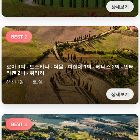
상세보기
BEST 2
로마 3박 - 토스카나 - 더몰 - 피렌체 1박 - 베니스 2박 - 인터
라켄 2박 - 취리히
8박 11일
|
토,일
상세보기
BEST 3