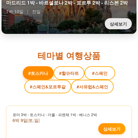
마드리드 1박 - 바르셀로나 2박 - 포르투 2박 - 리스본 2박
7박 10일
|
전일
상세보기
테마별 여행상품
#토스카나
#할슈타트
#스페인
#스페인&포르투갈
#서유럽&스페인
로마 3박 - 토스카나 - 더몰 - 피렌체 1박 - 베니스 2박
6박 9일
|
토,일
|
상세보기