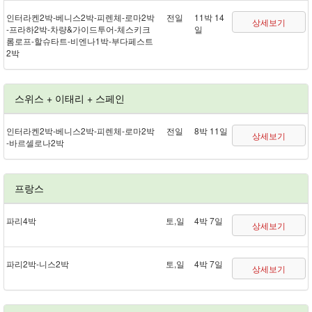
인터라켄 2박 - 베니스 2박 - 피렌체 - 로마 2박
전일
11박 14
상세보기
- 프라하 2박 - 차량&가이드투어 - 체스키크
일
롬로프 - 할슈타트 - 비엔나 1박 - 부다페스트
2박
스위스 + 이태리 + 스페인
인터라켄 2박 - 베니스 2박 - 피렌체 - 로마 2박
전일
8박 11일
상세보기
- 바르셀로나 2박
프랑스
파리 4박
토,일
4박 7일
상세보기
파리 2박 - 니스 2박
토,일
4박 7일
상세보기