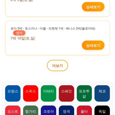
상세보기
로마 3박 - 토스카나 - 더몰 - 피렌체 1박 - 베니스 3박(돌로미테)
인기
7박 10일
|
토,일
|
상세보기
더보기
프랑스
스위스
이태리
스페인
포르투
체코
갈
오스트
헝가리
크로아
영국
몰타
독일