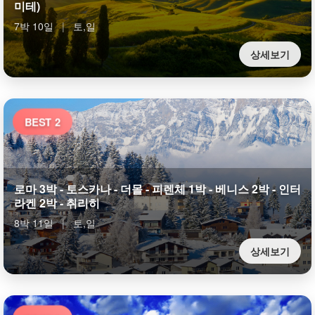
미테)
7박 10일
|
토,일
상세보기
BEST 2
로마 3박 - 토스카나 - 더몰 - 피렌체 1박 - 베니스 2박 - 인터
라켄 2박 - 취리히
8박 11일
|
토,일
상세보기