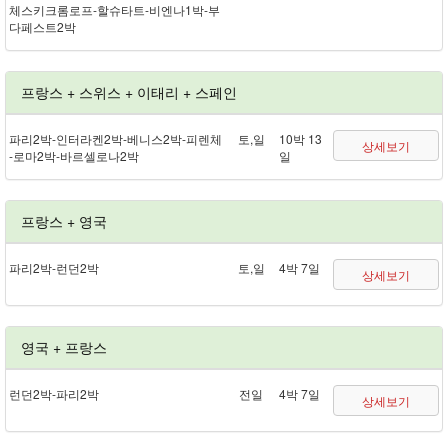
체스키크롬로프 - 할슈타트 - 비엔나 1박 - 부
다페스트 2박
프랑스 + 스위스 + 이태리 + 스페인
파리 2박 - 인터라켄 2박 - 베니스 2박 - 피렌체
토,일
10박 13
상세보기
- 로마 2박 - 바르셀로나 2박
일
프랑스 + 영국
파리 2박 - 런던 2박
토,일
4박 7일
상세보기
영국 + 프랑스
런던 2박 - 파리 2박
전일
4박 7일
상세보기