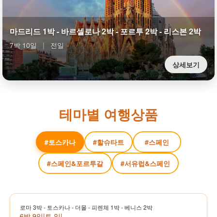
마드리드 1박 - 바르셀로나 2박 - 포르투 2박 - 리스본 2박
7박 10일
|
전일
상세보기
테마별 여행상품
#토스카나
#할슈타트
#스페인
#스페인&포르투갈
#서유럽&스페인
로마 3박 - 토스카나 - 더몰 - 피렌체 1박 - 베니스 2박
6박 9일
|
토,일
|