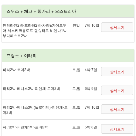
스위스 + 체코 + 헝가리 + 오스트리아
인터라켄 2박 - 프라하 2박 - 차량&가이드투
전일
7박 10일
상세보기
어 - 체스키크롬로프 - 할슈타트 - 비엔나 1박 -
부다페스트 2박
프랑스 + 이태리
파리 2박 - 로마 2박
토,일
4박 7일
상세보기
파리 2박 - 베니스 2박 - 피렌체 - 로마 2박
토,일
6박 9일
상세보기
파리 2박 - 베니스 3박(돌로미테) - 피렌체 - 로
토,일
7박 10일
상세보기
마 2박
파리 2박 - 피렌체 1박 - 로마 2박
토,일
5박 8일
상세보기