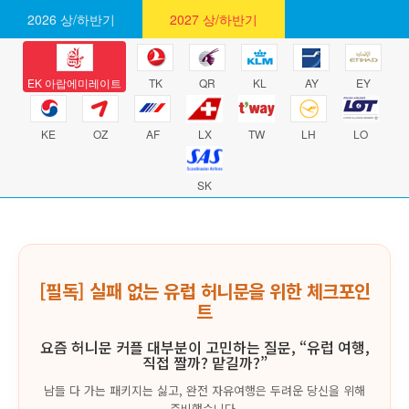
2026 상/하반기
2027 상/하반기
EK 아랍에미레이트
TK
QR
KL
AY
EY
KE
OZ
AF
LX
TW
LH
LO
SK
[필독] 실패 없는 유럽 허니문을 위한 체크포인
트
요즘 허니문 커플 대부분이 고민하는 질문, “유럽 여행,
직접 짤까? 맡길까?”
남들 다 가는 패키지는 싫고, 완전 자유여행은 두려운 당신을 위해
준비했습니다.