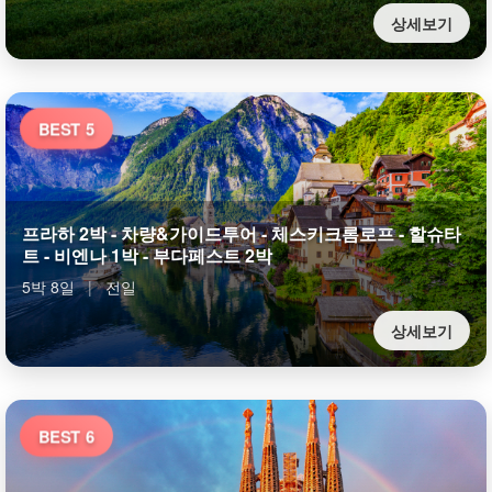
상세보기
BEST 5
프라하 2박 - 차량&가이드투어 - 체스키크롬로프 - 할슈타
트 - 비엔나 1박 - 부다페스트 2박
5박 8일
|
전일
상세보기
BEST 6